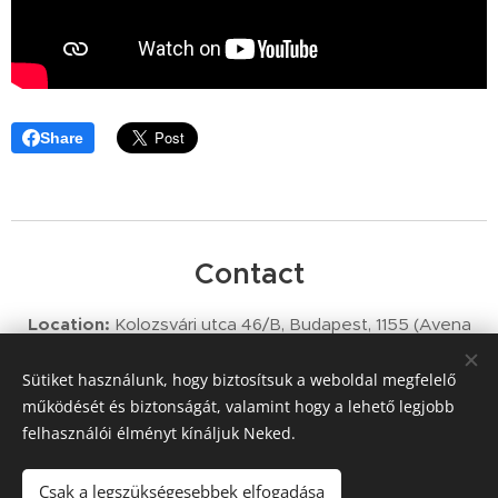
Share
Contact
Location:
Kolozsvári utca 46/B, Budapest, 1155 (Avena
Fitness)
Phone Number:
+36 70 425 7907
Sütiket használunk, hogy biztosítsuk a weboldal megfelelő
Email Address:
info@thetrainer.hu
működését és biztonságát, valamint hogy a lehető legjobb
felhasználói élményt kínáljuk Neked.
Csak a legszükségesebbek elfogadása