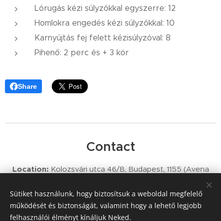
Lórugás kézi súlyzókkal egyszerre: 12
Homlokra engedés kézi súlyzókkal: 10
Karnyújtás fej felett kézisúlyzóval: 8
Pihenő: 2 perc és + 3 kör
Share
Contact
Location:
Kolozsvári utca 46/B, Budapest, 1155 (Avena
Fitness)
Phone Number:
+36 70 425 7907
Sütiket használunk, hogy biztosítsuk a weboldal megfelelő
Email Address:
info@thetrainer.hu
működését és biztonságát, valamint hogy a lehető legjobb
felhasználói élményt kínáljuk Neked.