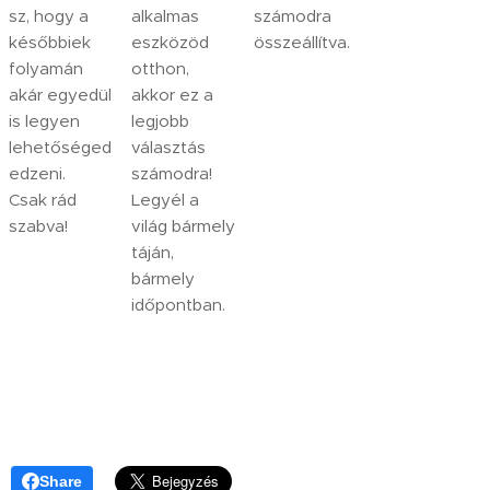
sz, hogy a
alkalmas
számodra
későbbiek
eszközöd
összeállítva.
folyamán
otthon,
akár egyedül
akkor ez a
is legyen
legjobb
lehetőséged
választás
edzeni.
számodra!
Csak rád
Legyél a
szabva!
világ bármely
táján,
bármely
időpontban.
Share