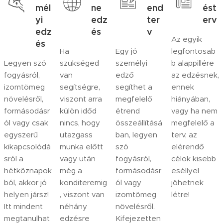
mél
ne
end
ést
yi
edz
ter
erv
edz
és
v
Az egyik
és
Ha
Egy jó
legfontosab
Legyen szó
szükséged
személyi
b alappillére
fogyásról,
van
edző
az edzésnek,
izomtömeg
segítségre,
segíthet a
ennek
növelésről,
viszont arra
megfelelő
hiányában,
formásodásr
külön időd
étrend
vagy ha nem
ól vagy csak
nincs, hogy
összeállításá
megfelelő a
egyszerű
utazgass
ban, legyen
terv, az
kikapcsolódá
munka előtt
szó
elérendő
sról a
vagy után
fogyásról,
célok kisebb
hétköznapok
még a
formásodásr
eséllyel
ból, akkor jó
konditeremig
ól vagy
jöhetnek
helyen jársz!
, viszont van
izomtömeg
létre!
Itt mindent
néhány
növelésről.
megtanulhat
edzésre
Kifejezetten