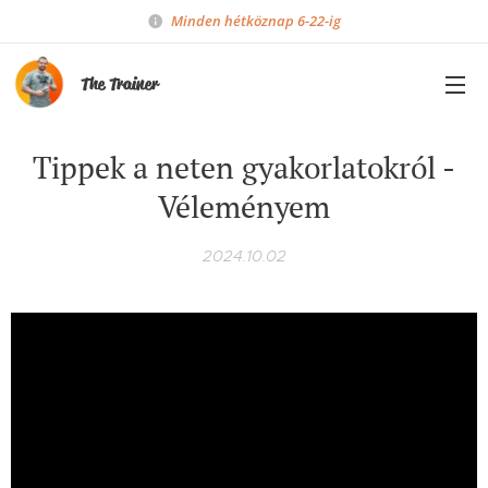
Minden hétköznap 6-22-ig
The Trainer
Tippek a neten gyakorlatokról -
Véleményem
2024.10.02