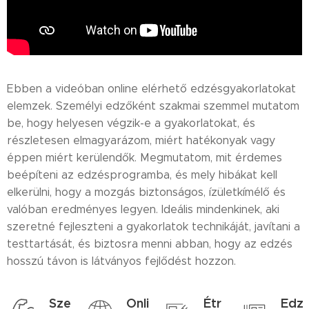
Ebben a videóban online elérhető edzésgyakorlatokat
elemzek. Személyi edzőként szakmai szemmel mutatom
be, hogy helyesen végzik-e a gyakorlatokat, és
részletesen elmagyarázom, miért hatékonyak vagy
éppen miért kerülendők. Megmutatom, mit érdemes
beépíteni az edzésprogramba, és mely hibákat kell
elkerülni, hogy a mozgás biztonságos, ízületkímélő és
valóban eredményes legyen. Ideális mindenkinek, aki
szeretné fejleszteni a gyakorlatok technikáját, javítani a
testtartását, és biztosra menni abban, hogy az edzés
hosszú távon is látványos fejlődést hozzon.
Sze
Onli
Étr
Edz