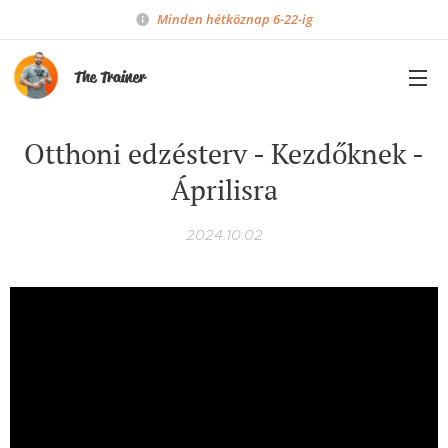
Minden hétköznap 6-22-ig
The Trainer
Otthoni edzésterv - Kezdőknek -
Áprilisra
2024.10.02