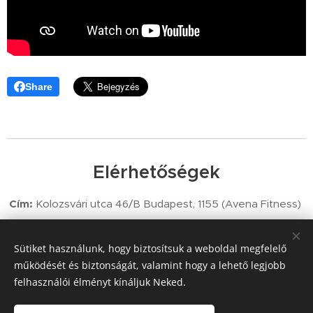
Share
Elérhetőségek
Cím:
Kolozsvári utca 46/B Budapest, 1155 (Avena Fitness)
Telefon:
+36 70 425 7907
Sütiket használunk, hogy biztosítsuk a weboldal megfelelő
Email:
info@thetrainer.hu
működését és biztonságát, valamint hogy a lehető legjobb
felhasználói élményt kínáljuk Neked.