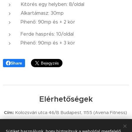
Kitörés egy helyben: 8/oldal
Alkartámasz: 30mp
Pihenő: 90mp és + 2 kör
Ferde hasprés: 10/oldal
Pihenő: 90mp és + 3 kör
Share
Elérhetőségek
Cím:
Kolozsvári utca 46/B Budapest, 1155 (Avena Fitness)
Telefon:
+36 70 425 7907
Sütiket használunk, hogy biztosítsuk a weboldal megfelelő