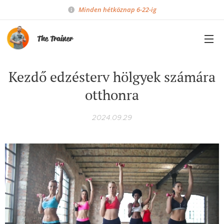
Minden hétköznap 6-22-ig
The Trainer
Kezdő edzésterv hölgyek számára
otthonra
2024.09.29