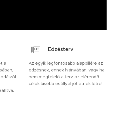
Edzésterv
t a
Az egyik legfontosabb alappillére az
ásában,
edzésnek, ennek hiányában, vagy ha
sodásról
nem megfelelő a terv, az elérendő
célok kisebb eséllyel jöhetnek létre!
llítva.