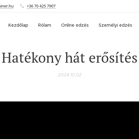
iner.hu
+36 70 425 7907
Kezdőlap
Rólam
Online edzés
Személyi edzés
Hatékony hát erősítés
2024.10.02