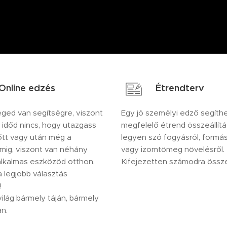
Online edzés
Étrendterv
ged van segítségre, viszont
Egy jó személyi edző segíthe
n időd nincs, hogy utazgass
megfelelő étrend összeállít
tt vagy után még a
legyen szó fogyásról, formá
mig, viszont van néhány
vagy izomtömeg növelésről.
lkalmas eszközöd otthon,
Kifejezetten számodra összeá
a legjobb választás
!
világ bármely táján, bármely
n.