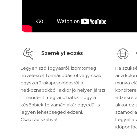
Személyi edzés
Legyen szó fogyásról, izomtömeg
Ha szüksé
növelésről, formásodásról vagy csak
arra külö
egyszerű kikapcsolódásról a
munka elő
hétköznapokból, akkor jó helyen jársz!
konditere
Itt mindent megtanulhatsz, hogy a
edzésre a
későbbiek folyamán akár egyedül is
akkor ez 
legyen lehetőséged edzeni.
számodra
Csak rád szabva!
Legyél a 
időpontba